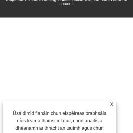
cosaint.
X
Úsáidimid fianáin chun eispéireas brabhsála
níos fearr a thairiscint duit, chun anailís a
dhéanamh ar thrácht an tsuímh agus chun