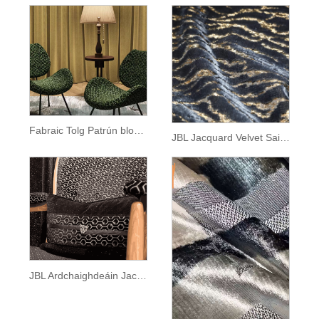
Fabraic Tolg Patrún blossom Plum Jacquard Ardchaighdeáin
JBL Jacquard Velvet Saincheapadh Patrún Tíogair Fabraic Gearr-Pile Só Teicstíle Baile le haghaidh Tolg
JBL Ardchaighdeáin Jacqurard Velvet Fabraic Faisean Bailiúchán Nua Patrún Geoiméadrach Stíl Morden Jacquard Velvet le haghaidh Tolg