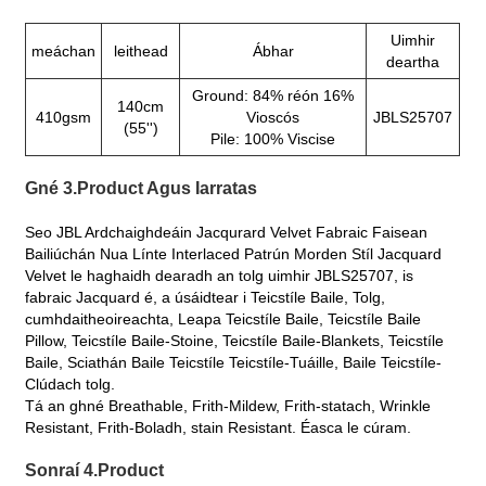
Uimhir
meáchan
leithead
Ábhar
deartha
Ground: 84% réón 16%
140cm
410gsm
Vioscós
JBLS25707
(55'')
Pile: 100% Viscise
Gné 3.Product Agus Iarratas
Seo JBL Ardchaighdeáin Jacqurard Velvet Fabraic Faisean
Bailiúchán Nua Línte Interlaced Patrún Morden Stíl Jacquard
Velvet le haghaidh dearadh an tolg uimhir JBLS25707, is
fabraic Jacquard é, a úsáidtear i Teicstíle Baile, Tolg,
cumhdaitheoireachta, Leapa Teicstíle Baile, Teicstíle Baile
Pillow, Teicstíle Baile-Stoine, Teicstíle Baile-Blankets, Teicstíle
Baile, Sciathán Baile Teicstíle Teicstíle-Tuáille, Baile Teicstíle-
Clúdach tolg.
Tá an ghné Breathable, Frith-Mildew, Frith-statach, Wrinkle
Resistant, Frith-Boladh, stain Resistant. Éasca le cúram.
Sonraí 4.Product