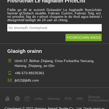
Fiosrúchán Le haghaidh PriceList
Fáilte go dtí ár suíomh Gréasáin! Le haghaidh fiosrúcháin
faoinár gClúdach stuáilte, Fabraic Cuirtíní, Fabraic Tolg, ect.
nó pricelist, fág do r-phost chugainn le do thoil agus beimid i
dteagmháil laistigh de 24 uair an chloig.
Glaoigh orainn
Uimh.57, Bóthar Zhijiang, Crios Forbartha Yancang,
Haining, Zhejiang, an tSín
+86-573-89235361
jbl12@jblfz.com
Beartas
Links
Sitemap
RSS
XML
Príobháideac
Cóipcheart © 2021 Haining Jinbaili Textile Co., Ltd. Gach ceart ar