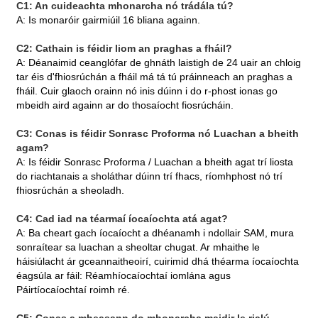
C1: An cuideachta mhonarcha nó trádála tú?
A: Is monaróir gairmiúil 16 bliana againn.
C2: Cathain is féidir liom an praghas a fháil?
A: Déanaimid ceanglófar de ghnáth laistigh de 24 uair an chloig
tar éis d'fhiosrúchán a fháil má tá tú práinneach an praghas a
fháil. Cuir glaoch orainn nó inis dúinn i do r-phost ionas go
mbeidh aird againn ar do thosaíocht fiosrúcháin.
C3: Conas is féidir Sonrasc Proforma nó Luachan a bheith
agam?
A: Is féidir Sonrasc Proforma / Luachan a bheith agat trí liosta
do riachtanais a sholáthar dúinn trí fhacs, ríomhphost nó trí
fhiosrúchán a sheoladh.
C4: Cad iad na téarmaí íocaíochta atá agat?
A: Ba cheart gach íocaíocht a dhéanamh i ndollair SAM, mura
sonraítear sa luachan a sheoltar chugat. Ar mhaithe le
háisiúlacht ár gceannaitheoirí, cuirimid dhá théarma íocaíochta
éagsúla ar fáil: Réamhíocaíochtaí iomlána agus
Páirtíocaíochtaí roimh ré.
C5: Conas a mheasann do mhonarcha maidir le rialú