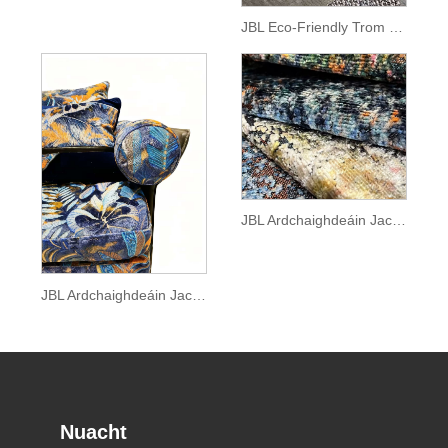
JBL Eco-Friendly Trom Uigí Fabraic Jacquard Velvet Stíl Canbhás Nua-Aimseartha le haghaidh Tolg
JBL Ardchaighdeáin Jacqurard Velvet Fabraic Faisean Bailiúchán Nua Dathanna Brilliant Patrún Stíl Morden Jacquard Velvet le haghaidh Tolg
JBL Ardchaighdeáin Jacqurard Velvet Fabraic Faisean Bailiúchán Nua Patrún Báistí Stíl Morden Jacquard Velvet le haghaidh Tolg
Nuacht