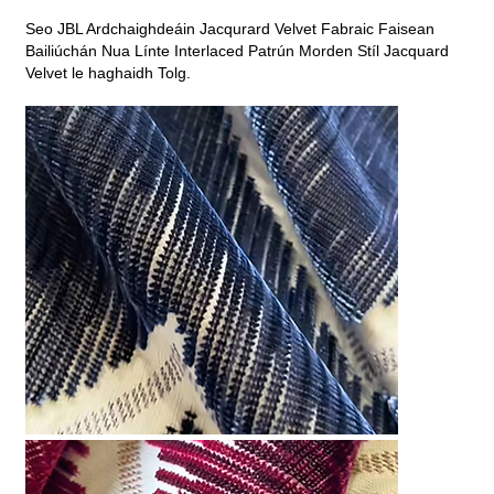
Seo JBL Ardchaighdeáin Jacqurard Velvet Fabraic Faisean
Bailiúchán Nua Línte Interlaced Patrún Morden Stíl Jacquard
Velvet le haghaidh Tolg.