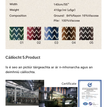
Cáilíocht 5.Product
Is é seo an pictiúr táirgeachta ar ár n-mhonarcha agus an
deimhniú cáilíochta.