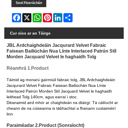
Seol Fiosrúchán
Facebook
X
WhatsApp
Pinterest
LinkedIn
Share
Cur síos ar an Táirge
JBL Ardchaighdeáin Jacqurard Velvet Fabraic
Faisean Bailiúchán Nua Línte Interlaced Patrún Stíl
Morden Jacquard Velvet le haghaidh Tolg
Réamhrá 1.Product
Táimid ag monarú gairmiúil fabraic tolg, JBL Ardchaighdeáin
Jacqurard Velvet Fabraic Faisean Bailiúchán Nua Línte
Interlaced Patrún Morden Stíl Jacquard Velvet le haghaidh
leithead Tolg 140cm, agus earraí i stoc.
Déanaimid aird mhór ar chaighdeán na dtáirgí. Tá cáilíocht ar
cheann de na cúiseanna is tábhachtaí a fhanann custaiméirí
linn.
Paraiméadar 2.Product (Sonraíocht)