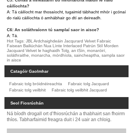
cáilíochta?
A: Tá cáilíocht mar thosaíocht, tugaimid tábhacht mhór i gcónaí
do rialú cáilíochta ó amhábhair go dtí an deireadh.
C6: An soláthraíonn tú samplaí saor in aisce?
A: Tá.
Hot Tags: JBL Ardchaighdeáin Jacqurard Velvet Fabraic
Faisean Bailiúchán Nua Línte Interlaced Patrún Stíl Morden
Jacquard Velvet le haghaidh Tolg, an tSín, monaróirí,
soláthraithe, monarcha, mórdhíola, saincheaptha, sampla saor
in aisce
Catagóir Gaolmhar
Fabraic tolg bróidnéireachta
Fabraic tolg Jacquard
Fabraic tolg veilbhit
Fabraic tolg veilbhit Jacquard
Seol Fiosrúchán
Ná bíodh drogall ort d’fhiosrúchán a thabhairt san fhoirm
thíos. Tabharfaimid freagra duit i 24 uair an chloig.