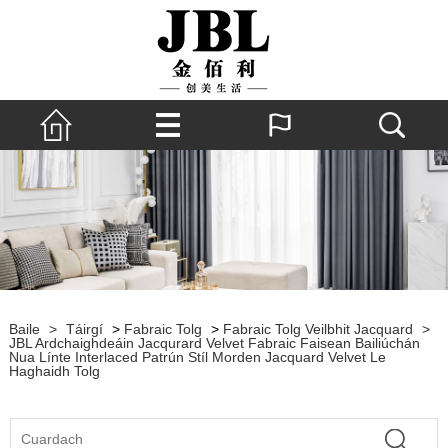
Baile
>
Táirgí
>
Fabraic Tolg
>
Fabraic Tolg Veilbhit Jacquard
>
JBL Ardchaighdeáin Jacqurard Velvet Fabraic Faisean Bailiúchán
Nua Línte Interlaced Patrún Stíl Morden Jacquard Velvet Le
Haghaidh Tolg