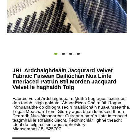
JBL Ardchaighdeáin Jacqurard Velvet
Fabraic Faisean Bailiúchán Nua Línte
Interlaced Patrún Stíl Morden Jacquard
Velvet le haghaidh Tolg
Fabraic Velvet Ardchaighdeáin: Mothú bog agus luxurious
don taobh istigh galánta. Ábhar Éicea-Cháirdiúil: Rogha
inbhuanaithe do dhíograiseoirí maisiúcháin nua-aimseartha.
Tógáil Meáchan Trom: Sturdy agus buan le húsáid fhada.
Dearadh Nua-Aimseartha: Cuireann patrún línte interlaced
teagmháil le sofaisticiúlacht. Feidhmchlár Ilghnéitheach:
Ideal do toilg, cúisíní agus upholstery.
Mionsamhail:JBLS25707